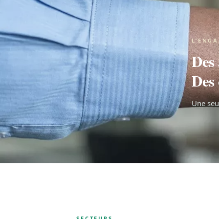
L’ENG
Des 
Des 
Une seul
SECTEURS