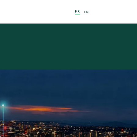
FR
EN